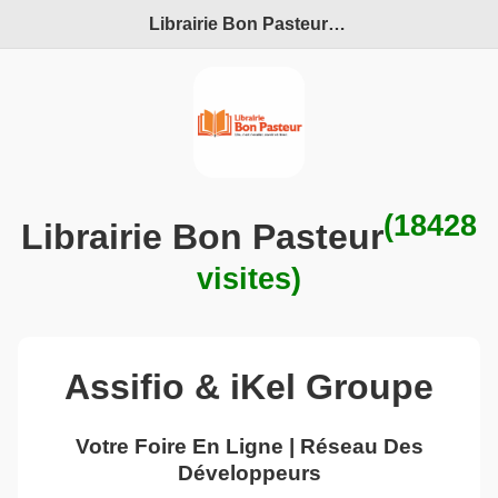
Librairie Bon Pasteur
en maintenance
(18428
Librairie Bon Pasteur
visites)
Assifio & iKel Groupe
Votre Foire En Ligne | Réseau Des
Développeurs