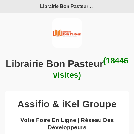
Librairie Bon Pasteur
en maintenance
(18446
Librairie Bon Pasteur
visites)
Assifio & iKel Groupe
Votre Foire En Ligne | Réseau Des
Développeurs