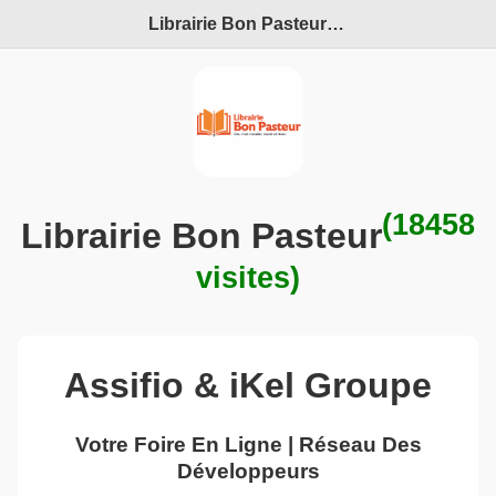
Librairie Bon Pasteur
en maintenance
(18458
Librairie Bon Pasteur
visites)
Assifio & iKel Groupe
Votre Foire En Ligne | Réseau Des
Développeurs