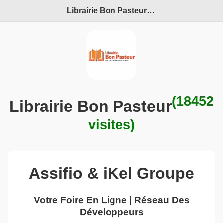
Librairie Bon Pasteur
en maintenance
(18452
Librairie Bon Pasteur
visites)
Assifio & iKel Groupe
Votre Foire En Ligne | Réseau Des
Développeurs