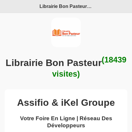
Librairie Bon Pasteur
en maintenance
(18439
Librairie Bon Pasteur
visites)
Assifio & iKel Groupe
Votre Foire En Ligne | Réseau Des
Développeurs