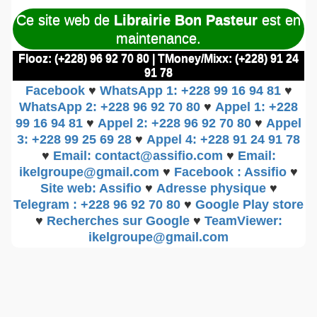
Ce site web de
Librairie Bon Pasteur
est en
maintenance.
Flooz: (+228) 96 92 70 80 | TMoney/Mixx: (+228) 91 24
91 78
Facebook
♥
WhatsApp 1: +228 99 16 94 81
♥
WhatsApp 2: +228 96 92 70 80
♥
Appel 1: +228
99 16 94 81
♥
Appel 2: +228 96 92 70 80
♥
Appel
3: +228 99 25 69 28
♥
Appel 4: +228 91 24 91 78
♥
Email: contact@assifio.com
♥
Email:
ikelgroupe@gmail.com
♥
Facebook : Assifio
♥
Site web: Assifio
♥
Adresse physique
♥
Telegram : +228 96 92 70 80
♥
Google Play store
♥
Recherches sur Google
♥
TeamViewer:
ikelgroupe@gmail.com