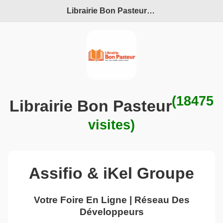
Librairie Bon Pasteur
en maintenance
(18475
Librairie Bon Pasteur
visites)
Assifio & iKel Groupe
Votre Foire En Ligne | Réseau Des
Développeurs