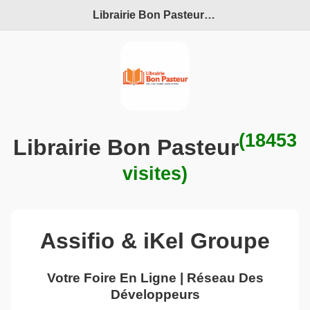
Librairie Bon Pasteur
en maintenance
(18453
Librairie Bon Pasteur
visites)
Assifio & iKel Groupe
Votre Foire En Ligne | Réseau Des
Développeurs