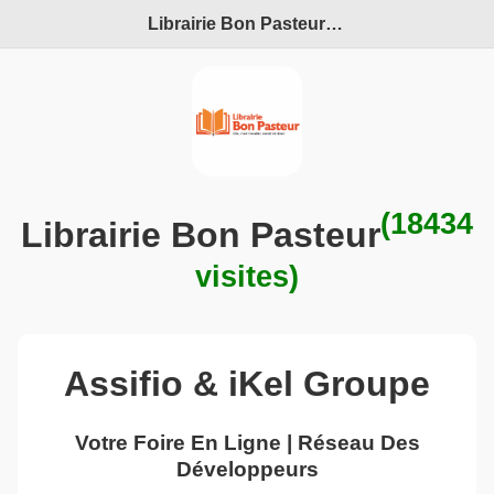
Librairie Bon Pasteur
en maintenance
(18434
Librairie Bon Pasteur
visites)
Assifio & iKel Groupe
Votre Foire En Ligne | Réseau Des
Développeurs