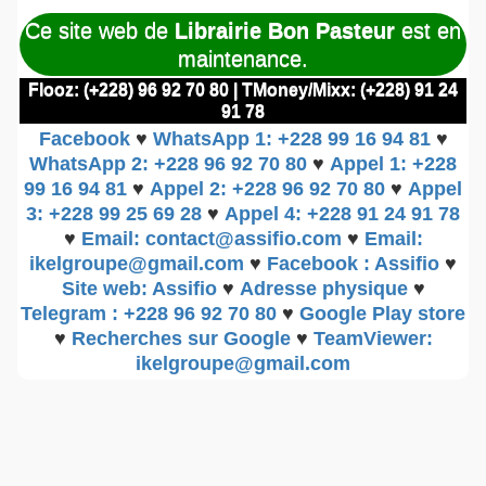
Ce site web de
Librairie Bon Pasteur
est en
maintenance.
Flooz: (+228) 96 92 70 80 | TMoney/Mixx: (+228) 91 24
91 78
Facebook
♥
WhatsApp 1: +228 99 16 94 81
♥
WhatsApp 2: +228 96 92 70 80
♥
Appel 1: +228
99 16 94 81
♥
Appel 2: +228 96 92 70 80
♥
Appel
3: +228 99 25 69 28
♥
Appel 4: +228 91 24 91 78
♥
Email: contact@assifio.com
♥
Email:
ikelgroupe@gmail.com
♥
Facebook : Assifio
♥
Site web: Assifio
♥
Adresse physique
♥
Telegram : +228 96 92 70 80
♥
Google Play store
♥
Recherches sur Google
♥
TeamViewer:
ikelgroupe@gmail.com