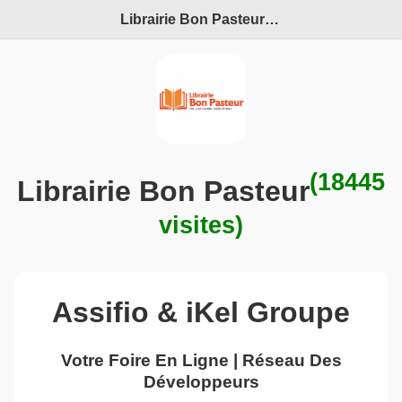
Librairie Bon Pasteur
en maintenance
(18445
Librairie Bon Pasteur
visites)
Assifio & iKel Groupe
Votre Foire En Ligne | Réseau Des
Développeurs