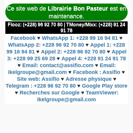
Ce site web de
Librairie Bon Pasteur
est en
maintenance.
Flooz: (+228) 96 92 70 80 | TMoney/Mixx: (+228) 91 24
91 78
Facebook
♥
WhatsApp 1: +228 99 16 94 81
♥
WhatsApp 2: +228 96 92 70 80
♥
Appel 1: +228
99 16 94 81
♥
Appel 2: +228 96 92 70 80
♥
Appel
3: +228 99 25 69 28
♥
Appel 4: +228 91 24 91 78
♥
Email: contact@assifio.com
♥
Email:
ikelgroupe@gmail.com
♥
Facebook : Assifio
♥
Site web: Assifio
♥
Adresse physique
♥
Telegram : +228 96 92 70 80
♥
Google Play store
♥
Recherches sur Google
♥
TeamViewer:
ikelgroupe@gmail.com