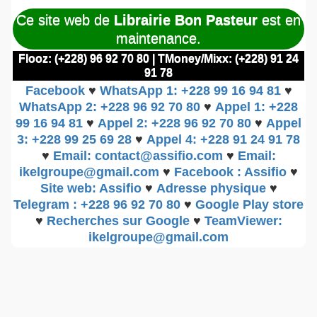
Ce site web de
Librairie Bon Pasteur
est en
maintenance.
Flooz: (+228) 96 92 70 80 | TMoney/Mixx: (+228) 91 24
91 78
Facebook
♥
WhatsApp 1: +228 99 16 94 81
♥
WhatsApp 2: +228 96 92 70 80
♥
Appel 1: +228
99 16 94 81
♥
Appel 2: +228 96 92 70 80
♥
Appel
3: +228 99 25 69 28
♥
Appel 4: +228 91 24 91 78
♥
Email: contact@assifio.com
♥
Email:
ikelgroupe@gmail.com
♥
Facebook : Assifio
♥
Site web: Assifio
♥
Adresse physique
♥
Telegram : +228 96 92 70 80
♥
Google Play store
♥
Recherches sur Google
♥
TeamViewer:
ikelgroupe@gmail.com