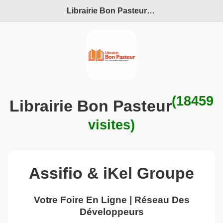
Librairie Bon Pasteur
en maintenance
(18459
Librairie Bon Pasteur
visites)
Assifio & iKel Groupe
Votre Foire En Ligne | Réseau Des
Développeurs