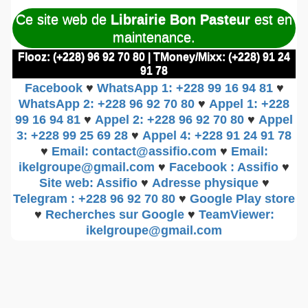
Ce site web de
Librairie Bon Pasteur
est en
maintenance.
Flooz: (+228) 96 92 70 80 | TMoney/Mixx: (+228) 91 24
91 78
Facebook
♥
WhatsApp 1: +228 99 16 94 81
♥
WhatsApp 2: +228 96 92 70 80
♥
Appel 1: +228
99 16 94 81
♥
Appel 2: +228 96 92 70 80
♥
Appel
3: +228 99 25 69 28
♥
Appel 4: +228 91 24 91 78
♥
Email: contact@assifio.com
♥
Email:
ikelgroupe@gmail.com
♥
Facebook : Assifio
♥
Site web: Assifio
♥
Adresse physique
♥
Telegram : +228 96 92 70 80
♥
Google Play store
♥
Recherches sur Google
♥
TeamViewer:
ikelgroupe@gmail.com