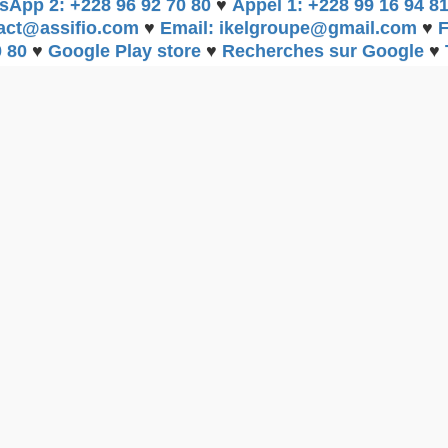
sApp 2: +228 96 92 70 80
♥
Appel 1: +228 99 16 94 8
tact@assifio.com
♥
Email: ikelgroupe@gmail.com
♥
F
0 80
♥
Google Play store
♥
Recherches sur Google
♥