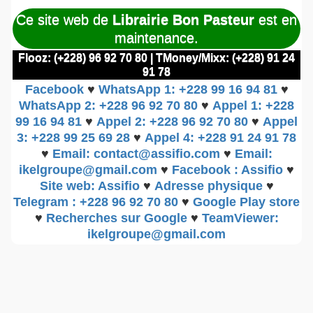
Ce site web de
Librairie Bon Pasteur
est en
maintenance.
Flooz: (+228) 96 92 70 80 | TMoney/Mixx: (+228) 91 24
91 78
Facebook
♥
WhatsApp 1: +228 99 16 94 81
♥
WhatsApp 2: +228 96 92 70 80
♥
Appel 1: +228
99 16 94 81
♥
Appel 2: +228 96 92 70 80
♥
Appel
3: +228 99 25 69 28
♥
Appel 4: +228 91 24 91 78
♥
Email: contact@assifio.com
♥
Email:
ikelgroupe@gmail.com
♥
Facebook : Assifio
♥
Site web: Assifio
♥
Adresse physique
♥
Telegram : +228 96 92 70 80
♥
Google Play store
♥
Recherches sur Google
♥
TeamViewer:
ikelgroupe@gmail.com