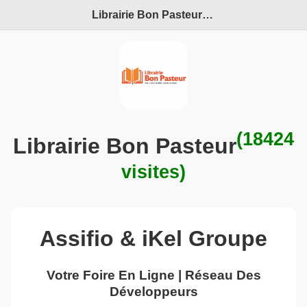
Librairie Bon Pasteur
en maintenance
(18424
Librairie Bon Pasteur
visites)
Assifio & iKel Groupe
Votre Foire En Ligne | Réseau Des
Développeurs