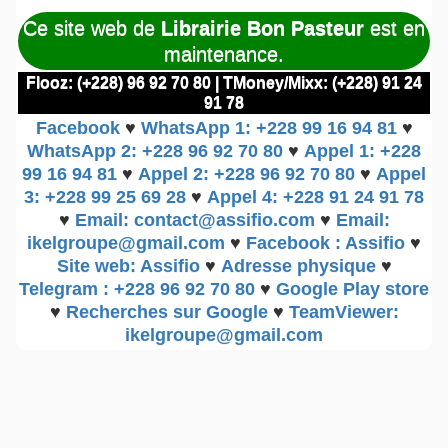
Ce site web de
Librairie Bon Pasteur
est en
maintenance.
Flooz: (+228) 96 92 70 80 | TMoney/Mixx: (+228) 91 24
91 78
Facebook
♥
WhatsApp 1: +228 99 16 94 81
♥
WhatsApp 2: +228 96 92 70 80
♥
Appel 1: +228
99 16 94 81
♥
Appel 2: +228 96 92 70 80
♥
Appel
3: +228 99 25 69 28
♥
Appel 4: +228 91 24 91 78
♥
Email: contact@assifio.com
♥
Email:
ikelgroupe@gmail.com
♥
Facebook : Assifio
♥
Site web: Assifio
♥
Adresse physique
♥
Telegram : +228 96 92 70 80
♥
Google Play store
♥
Recherches sur Google
♥
TeamViewer:
ikelgroupe@gmail.com