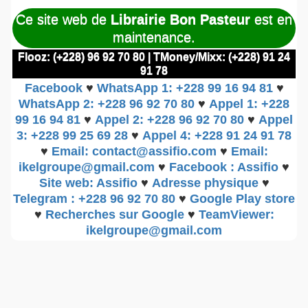
Ce site web de
Librairie Bon Pasteur
est en
maintenance.
Flooz: (+228) 96 92 70 80 | TMoney/Mixx: (+228) 91 24
91 78
Facebook
♥
WhatsApp 1: +228 99 16 94 81
♥
WhatsApp 2: +228 96 92 70 80
♥
Appel 1: +228
99 16 94 81
♥
Appel 2: +228 96 92 70 80
♥
Appel
3: +228 99 25 69 28
♥
Appel 4: +228 91 24 91 78
♥
Email: contact@assifio.com
♥
Email:
ikelgroupe@gmail.com
♥
Facebook : Assifio
♥
Site web: Assifio
♥
Adresse physique
♥
Telegram : +228 96 92 70 80
♥
Google Play store
♥
Recherches sur Google
♥
TeamViewer:
ikelgroupe@gmail.com