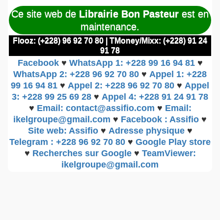
Ce site web de
Librairie Bon Pasteur
est en
maintenance.
Flooz: (+228) 96 92 70 80 | TMoney/Mixx: (+228) 91 24
91 78
Facebook
♥
WhatsApp 1: +228 99 16 94 81
♥
WhatsApp 2: +228 96 92 70 80
♥
Appel 1: +228
99 16 94 81
♥
Appel 2: +228 96 92 70 80
♥
Appel
3: +228 99 25 69 28
♥
Appel 4: +228 91 24 91 78
♥
Email: contact@assifio.com
♥
Email:
ikelgroupe@gmail.com
♥
Facebook : Assifio
♥
Site web: Assifio
♥
Adresse physique
♥
Telegram : +228 96 92 70 80
♥
Google Play store
♥
Recherches sur Google
♥
TeamViewer:
ikelgroupe@gmail.com