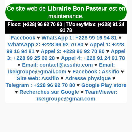
Ce site web de
Librairie Bon Pasteur
est en
maintenance.
Flooz: (+228) 96 92 70 80 | TMoney/Mixx: (+228) 91 24
91 78
Facebook
♥
WhatsApp 1: +228 99 16 94 81
♥
WhatsApp 2: +228 96 92 70 80
♥
Appel 1: +228
99 16 94 81
♥
Appel 2: +228 96 92 70 80
♥
Appel
3: +228 99 25 69 28
♥
Appel 4: +228 91 24 91 78
♥
Email: contact@assifio.com
♥
Email:
ikelgroupe@gmail.com
♥
Facebook : Assifio
♥
Site web: Assifio
♥
Adresse physique
♥
Telegram : +228 96 92 70 80
♥
Google Play store
♥
Recherches sur Google
♥
TeamViewer:
ikelgroupe@gmail.com