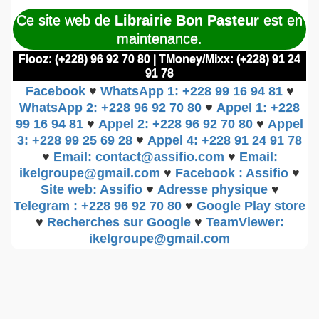
Ce site web de
Librairie Bon Pasteur
est en
maintenance.
Flooz: (+228) 96 92 70 80 | TMoney/Mixx: (+228) 91 24
91 78
Facebook
♥
WhatsApp 1: +228 99 16 94 81
♥
WhatsApp 2: +228 96 92 70 80
♥
Appel 1: +228
99 16 94 81
♥
Appel 2: +228 96 92 70 80
♥
Appel
3: +228 99 25 69 28
♥
Appel 4: +228 91 24 91 78
♥
Email: contact@assifio.com
♥
Email:
ikelgroupe@gmail.com
♥
Facebook : Assifio
♥
Site web: Assifio
♥
Adresse physique
♥
Telegram : +228 96 92 70 80
♥
Google Play store
♥
Recherches sur Google
♥
TeamViewer:
ikelgroupe@gmail.com