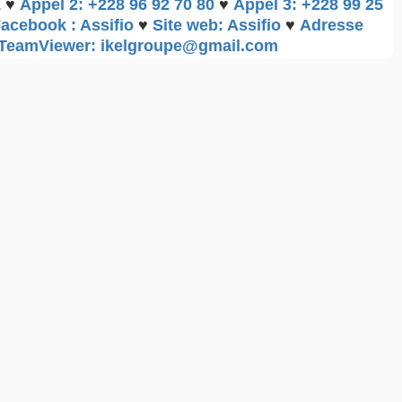
1
♥
Appel 2: +228 96 92 70 80
♥
Appel 3: +228 99 25
acebook : Assifio
♥
Site web: Assifio
♥
Adresse
TeamViewer: ikelgroupe@gmail.com