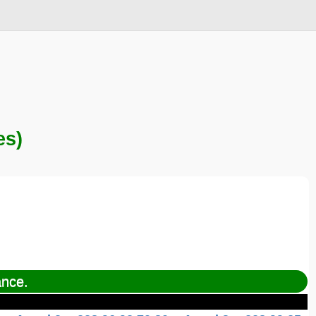
es)
ance.