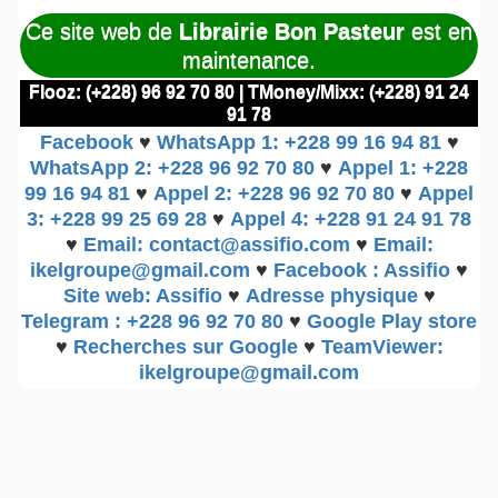
Ce site web de
Librairie Bon Pasteur
est en
maintenance.
Flooz: (+228) 96 92 70 80 | TMoney/Mixx: (+228) 91 24
91 78
Facebook
♥
WhatsApp 1: +228 99 16 94 81
♥
WhatsApp 2: +228 96 92 70 80
♥
Appel 1: +228
99 16 94 81
♥
Appel 2: +228 96 92 70 80
♥
Appel
3: +228 99 25 69 28
♥
Appel 4: +228 91 24 91 78
♥
Email: contact@assifio.com
♥
Email:
ikelgroupe@gmail.com
♥
Facebook : Assifio
♥
Site web: Assifio
♥
Adresse physique
♥
Telegram : +228 96 92 70 80
♥
Google Play store
♥
Recherches sur Google
♥
TeamViewer:
ikelgroupe@gmail.com