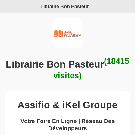
Librairie Bon Pasteur
en maintenance
(18415
Librairie Bon Pasteur
visites)
Assifio & iKel Groupe
Votre Foire En Ligne | Réseau Des
Développeurs