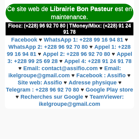
Ce site web de
Librairie Bon Pasteur
est en
maintenance.
Flooz: (+228) 96 92 70 80 | TMoney/Mixx: (+228) 91 24
91 78
Facebook
♥
WhatsApp 1: +228 99 16 94 81
♥
WhatsApp 2: +228 96 92 70 80
♥
Appel 1: +228
99 16 94 81
♥
Appel 2: +228 96 92 70 80
♥
Appel
3: +228 99 25 69 28
♥
Appel 4: +228 91 24 91 78
♥
Email: contact@assifio.com
♥
Email:
ikelgroupe@gmail.com
♥
Facebook : Assifio
♥
Site web: Assifio
♥
Adresse physique
♥
Telegram : +228 96 92 70 80
♥
Google Play store
♥
Recherches sur Google
♥
TeamViewer:
ikelgroupe@gmail.com