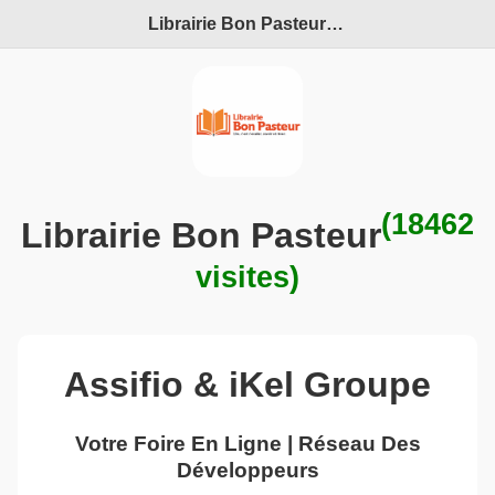
Librairie Bon Pasteur
en maintenance
(18462
Librairie Bon Pasteur
visites)
Assifio & iKel Groupe
Votre Foire En Ligne | Réseau Des
Développeurs