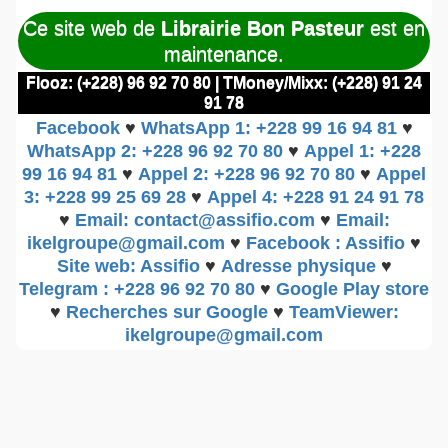
Ce site web de
Librairie Bon Pasteur
est en
maintenance.
Flooz: (+228) 96 92 70 80 | TMoney/Mixx: (+228) 91 24
91 78
Facebook
♥
WhatsApp 1: +228 99 16 94 81
♥
WhatsApp 2: +228 96 92 70 80
♥
Appel 1: +228
99 16 94 81
♥
Appel 2: +228 96 92 70 80
♥
Appel
3: +228 99 25 69 28
♥
Appel 4: +228 91 24 91 78
♥
Email: contact@assifio.com
♥
Email:
ikelgroupe@gmail.com
♥
Facebook : Assifio
♥
Site web: Assifio
♥
Adresse physique
♥
Telegram : +228 96 92 70 80
♥
Google Play store
♥
Recherches sur Google
♥
TeamViewer:
ikelgroupe@gmail.com